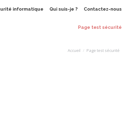
urité informatique
Qui suis-je ?
Contactez-nous
Page test sécurité
Vous êtes ici :
Accueil
Page test sécurité